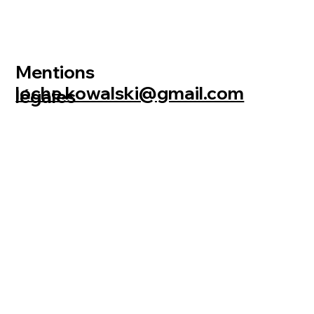
Mentions
loche.kowalski@gmail.com
légales