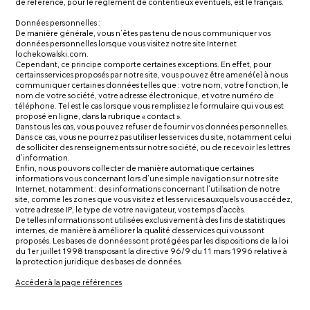
de référence, pour le règlement de contentieux éventuels, est le français.
Données personnelles :
De manière générale, vous n’êtes pas tenu de nous communiquer vos
données personnelles lorsque vous visitez notre site Internet
lochekowalski.com.
Cependant, ce principe comporte certaines exceptions. En effet, pour
certains services proposés par notre site, vous pouvez être amené(e) à nous
communiquer certaines données telles que : votre nom, votre fonction, le
nom de votre société, votre adresse électronique, et votre numéro de
téléphone. Tel est le cas lorsque vous remplissez le formulaire qui vous est
proposé en ligne, dans la rubrique « contact ».
Dans tous les cas, vous pouvez refuser de fournir vos données personnelles.
Dans ce cas, vous ne pourrez pas utiliser les services du site, notamment celui
de solliciter des renseignements sur notre société, ou de recevoir les lettres
d’information.
Enfin, nous pouvons collecter de manière automatique certaines
informations vous concernant lors d’une simple navigation sur notre site
Internet, notamment : des informations concernant l’utilisation de notre
site, comme les zones que vous visitez et les services auxquels vous accédez,
votre adresse IP, le type de votre navigateur, vos temps d’accès.
De telles informations sont utilisées exclusivement à des fins de statistiques
internes, de manière à améliorer la qualité des services qui vous sont
proposés. Les bases de données sont protégées par les dispositions de la loi
du 1er juillet 1998 transposant la directive 96/9 du 11 mars 1996 relative à
la protection juridique des bases de données.
Accéder à la page références