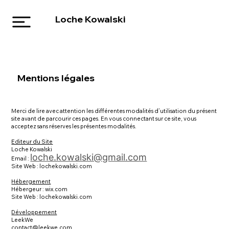
Loche Kowalski
Mentions légales
Merci de lire avec attention les différentes modalités d’utilisation du présent
site avant de parcourir ces pages. En vous connectant sur ce site, vous
acceptez sans réserves les présentes modalités.
Editeur du Site
Loche Kowalski
loche.kowalski@gmail.com
Email :
Site Web : lochekowalski.com
Hébergement
Hébergeur : wix.com
Site Web : lochekowalski.com
Développement
LeekWe
contact@leekwe.com