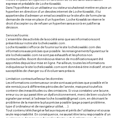
expresse et préalable de Loche Kowalski.
Dans l’hypothèse où un utilisateur ou visiteur souhaiterait mettre en place un
hyperlien en direction d’un des sites internet de Loche Kowalski, il lui
appartiendra d’adresser un email accessible sur le site afin de formuler sa
demande de mise en place d’un hyperlien. Loche Kowalski se réserve le
droit d’accepter ou de refuser un hyperlien sans avoir à en justifier sa
décision.
Services fournis :
L’ensemble des activités de la société ainsi que ses informations sont
présentés sur notre site lochekowalski.com .
Loche Kowalski s’efforce de fournir sur le site lochekowalski.com des
informations aussi précises que possible. les renseignements figurant sur le
site lochekowalski.com ne sont pas exhaustifs et les photos non
contractuelles. Ils sont donnés sous réserve de modifications ayant été
apportées depuis leur mise en ligne. Par ailleurs, toutes les informations
indiquées sur le site lochekowalski.com sont données à titre indicatif, et sont
susceptibles de changer ou d’évoluer sans préavis.
Limitation contractuelles sur les données :
Les informations contenues sur ce site sont aussi précises que possible et le
site remis à jour à différentes périodes de l’année, mais peut toutefois
contenir des inexactitudes ou des omissions. Si vous constatez une lacune,
erreur ou ce qui parait être un dysfonctionnement, merci de bien vouloir le
signaler par email, à l’adresse
loche.kowalski@gmail.com
, en décrivant le
problème de la manière la plus précise possible (page posant problème,
type d’ordinateur et de navigateur utilisé, …).
Tout contenu téléchargé se fait aux risques et périls de l’utilisateur et sous sa
seule responsabilité. En conséquence, ne saurait être tenu responsable d’un