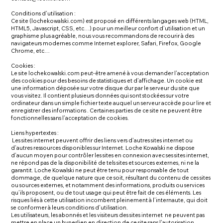
Conditions d’utilisation :
Ce site (lochekowalski.com) est proposé en différents langages web (HTML,
HTML5, Javascript, CSS, etc…) pour un meilleur confort d’utilisation et un
graphisme plus agréable, nous vous recommandons de recourir à des
navigateurs modernes comme Internet explorer, Safari, Firefox, Google
Chrome, etc…
Cookies :
Le site lochekowalski.com peut-être amené à vous demander l’acceptation
des cookies pour des besoins de statistiques et d’affichage. Un cookie est
une information déposée sur votre disque dur par le serveur du site que
vous visitez. Il contient plusieurs données qui sont stockées sur votre
ordinateur dans un simple fichier texte auquel un serveur accède pour lire et
enregistrer des informations . Certaines parties de ce site ne peuvent être
fonctionnelles sans l’acceptation de cookies.
Liens hypertextes :
Les sites internet peuvent offrir des liens vers d’autres sites internet ou
d’autres ressources disponibles sur Internet. Loche Kowalski ne dispose
d’aucun moyen pour contrôler les sites en connexion avec ses sites internet,
ne répond pas de la disponibilité de tels sites et sources externes, ni ne la
garantit. Loche Kowalski ne peut être tenu pour responsable de tout
dommage, de quelque nature que ce soit, résultant du contenu de ces sites
ou sources externes, et notamment des informations, produits ou services
qu’ils proposent, ou de tout usage qui peut être fait de ces éléments. Les
risques liés à cette utilisation incombent pleinement à l’internaute, qui doit
se conformer à leurs conditions d’utilisation.
Les utilisateurs, les abonnés et les visiteurs des sites internet ne peuvent pas
mettre en place un hyperlien en direction de ce site sans l’autorisation