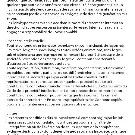
quelconque dommage subi par l’ordinateur de l’utilisateur ou d’une
quelconque perte de données consécutives au téléchargement. De plus,
l’utilisateur du site s’engage à accéder au site en utilisant un matériel récent,
ne contenant pas de virus et avec un navigateur de dernière génération mis-
à-jour.
Les liens hypertextes mis en place dans le cadre du présent site internet en
direction d’autres ressources présentes sur le réseau Internet ne sauraient
engager la responsabilité de Loche Kowalski.
Propriété intellectuelle :
Tout le contenu du présent site lochekowalski.com, incluant, de façon non
limitative, les graphismes, images, textes, vidéos, animations, sons, logos,
gifs et icônes ainsi que leur mise en forme sont la propriété exclusive de la
société à l’exception des marques, logos ou contenus appartenant à
d’autres sociétés partenaires ou auteurs.
Toute reproduction, distribution, modification, adaptation, retransmission
ou publication, même partielle, de ces différents éléments sont strictement
interdites sans l’accord exprès par écrit de Loche Kowalski. Cette
représentation ou reproduction, par quelque procédé que ce soit,
constitue une contrefaçon sanctionnée par les articles L.335-2 et suivants du
Code de la propriété intellectuelle. Le non-respect de cette interdiction
constitue une contrefaçon pouvant engager la responsabilité civile et
pénale du contrefacteur. En outre, les propriétaires des Contenus copiés
pourraient intenter une action en justice à votre encontre.
Litiges :
Les présentes conditions du site lochekowalski.com sont régies par les lois
françaises et toute contestation ou litiges qui pourraient naître de
l’interprétation ou de l’exécution de celles-ci seront de la compétence
exclusive des tribunaux dont dépend le siège social de la société. La langue