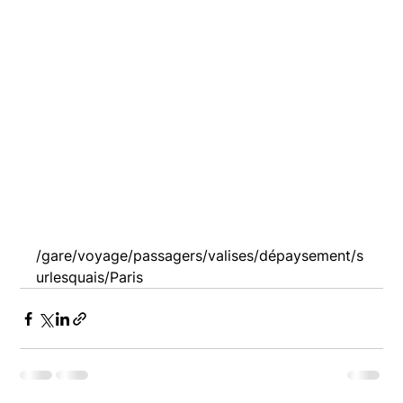
/gare/voyage/passagers/valises/dépaysement/s
urlesquais/Paris